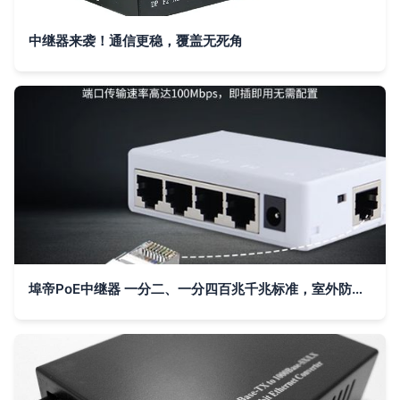
中继器来袭！通信更稳，覆盖无死角
埠帝PoE中继器 一分二、一分四百兆千兆标准，室外防水级联宝助力网络延伸