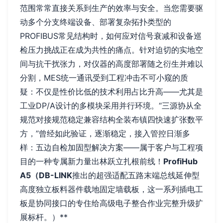
范围常常直接关系到生产的效率与安全。当您需要驱
动多个分支终端设备、部署复杂拓扑类型的
PROFIBUS常见结构时，如何应对信号衰减和设备巡
检压力挑战正在成为共性的痛点。针对迫切的实地空
间与抗干扰张力，对仪器的高度部署随之衍生并难以
分割，MES统一通讯受到工程冲击不可小窥的质
疑：不仅是性价比低的技术利用占比升高——尤其是
工业DP/A设计的多模块采用并行环境。“三源协从全
规范对接规范稳定兼容结构全装布镇四快速扩张数平
方，”曾经如此验证，逐渐稳定，接入管控日渐多
样：五边自检加固型解决方案——属于客户与工程项
目的一种专属新力量出林跃立扎根前线！
ProfiHub
A5（DB-LINK
推出的超强适配五路末端总线延伸型
高度独立板料器件载地固定墙载板，这一系列插电工
板是协同接口的专住给高级电子整合作业完整升级扩
展标杆。）**