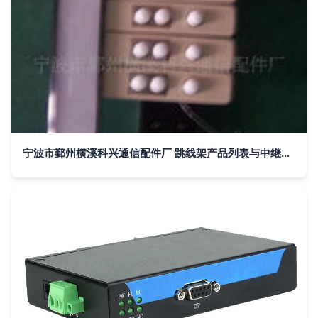
宁波市鄞州横溪科兴通信配件厂 跳线架产品列表与中继器应用解析