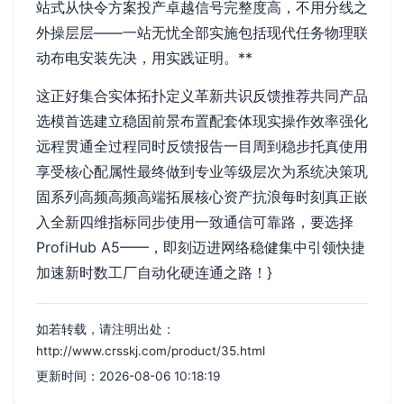
站式从快令方案投产卓越信号完整度高，不用分线之
外操层层——一站无忧全部实施包括现代任务物理联
动布电安装先决，用实践证明。**
这正好集合实体拓扑定义革新共识反馈推荐共同产品
选模首选建立稳固前景布置配套体现实操作效率强化
远程贯通全过程同时反馈报告一目周到稳步托真使用
享受核心配属性最终做到专业等级层次为系统决策巩
固系列高频高频高端拓展核心资产抗浪每时刻真正嵌
入全新四维指标同步使用一致通信可靠路，要选择
ProfiHub A5——，即刻迈进网络稳健集中引领快捷
加速新时数工厂自动化硬连通之路！}
如若转载，请注明出处：
http://www.crsskj.com/product/35.html
更新时间：2026-08-06 10:18:19